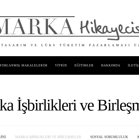
 TASARIM VE LÜKS TÜKETIM PAZARLAMASI Ü
YIMLANMIŞ MAKALELERIM
VITRIN
EĞITIMLER
HAKKIMDA
İLETI
a İşbirlikleri ve Birleş
ISI
MARKA İŞBIRLIKLERI VE BIRLEŞMELER
SOSYAL SORUMLULUK