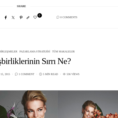
SHARE
0
0 COMMENTS
 BIRLEŞMELER
PAZARLAMA STRATEJISI
TÜM MAKALELER
birliklerinin Sırrı Ne?
15, 2015
1 COMMENT
5 MIN READ
536 VIEWS