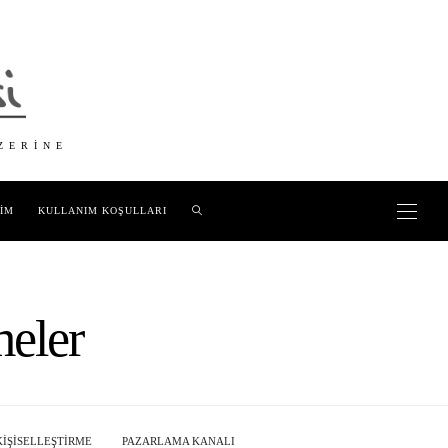
ZERINE
ŞIM
KULLANIM KOŞULLARI
meler
KIŞISELLEŞTIRME
PAZARLAMA KANALI