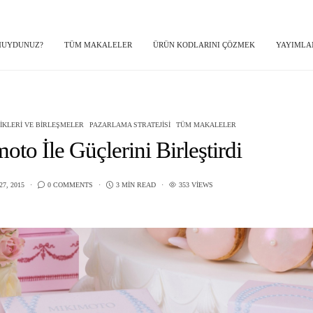
 MUYDUNUZ?
TÜM MAKALELER
ÜRÜN KODLARINI ÇÖZMEK
YAYIMLA
IKLERI VE BIRLEŞMELER
PAZARLAMA STRATEJISI
TÜM MAKALELER
to İle Güçlerini Birleştirdi
7, 2015
0 COMMENTS
3 MIN READ
353 VIEWS