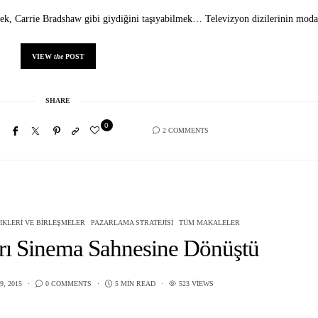
ek, Carrie Bradshaw gibi giydiğini taşıyabilmek… Televizyon dizilerinin mo
VIEW
the
POST
SHARE
0
2 COMMENTS
IKLERI VE BIRLEŞMELER
PAZARLAMA STRATEJISI
TÜM MAKALELER
rı Sinema Sahnesine Dönüştü
, 2015
0 COMMENTS
5 MIN READ
523 VIEWS