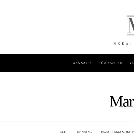
MODA,
ANA SAYFA
TÜM YAZILAR
YA
Mark
ALL
TRENDING
PAZARLAMA STRATEJ