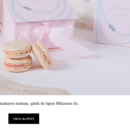
ız makaron markası, şimdi de Japon Mikimoto ile…
VIEW
the
POST