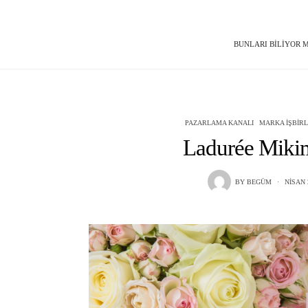
BUNLARI BILIYOR
PAZARLAMA KANALI
MARKA İŞBIRL
Ladurée Mikimo
BY
BEGÜM
NISAN 2