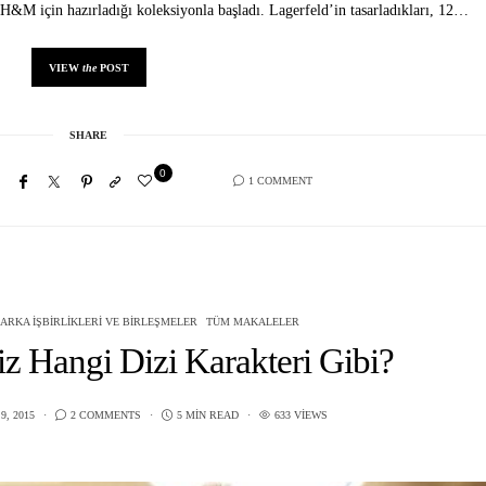
H&M için hazırladığı koleksiyonla başladı. Lagerfeld’in tasarladıkları, 12…
VIEW
the
POST
SHARE
0
1 COMMENT
ARKA İŞBIRLIKLERI VE BIRLEŞMELER
TÜM MAKALELER
niz Hangi Dizi Karakteri Gibi?
9, 2015
2 COMMENTS
5 MIN READ
633 VIEWS