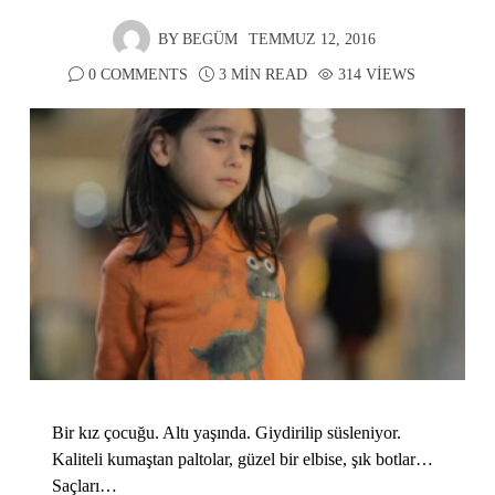
BY
BEGÜM
TEMMUZ 12, 2016
0 COMMENTS
3 MIN READ
314 VIEWS
Bir kız çocuğu. Altı yaşında. Giydirilip süsleniyor.
Kaliteli kumaştan paltolar, güzel bir elbise, şık botlar…
Saçları…