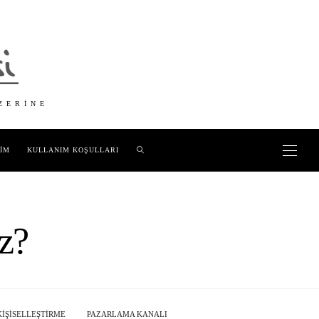
ZERINE
ŞIM
KULLANIM KOŞULLARI
z?
KIŞISELLEŞTIRME
PAZARLAMA KANALI