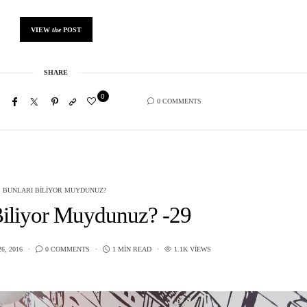
VIEW
the
POST
SHARE
0
0 COMMENTS
BUNLARI BILIYOR MUYDUNUZ?
Biliyor Muydunuz? -29
6, 2016
0 COMMENTS
1 MIN READ
1.1K VIEWS