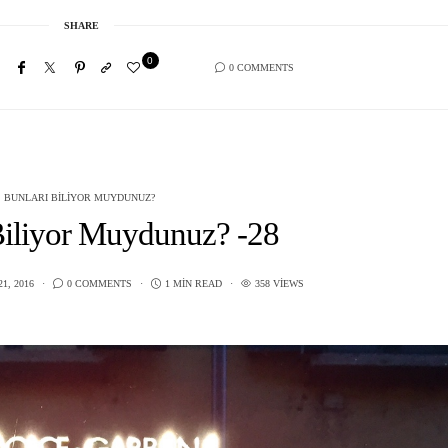
SHARE
0
0 COMMENTS
BUNLARI BILIYOR MUYDUNUZ?
Biliyor Muydunuz? -28
1, 2016
0 COMMENTS
1 MIN READ
358 VIEWS