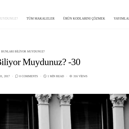
 MUYDUNUZ?
TÜM MAKALELER
ÜRÜN KODLARINI ÇÖZMEK
YAYIMLA
BUNLARI BILIYOR MUYDUNUZ?
Biliyor Muydunuz? -30
1, 2017
0 COMMENTS
1 MIN READ
316 VIEWS