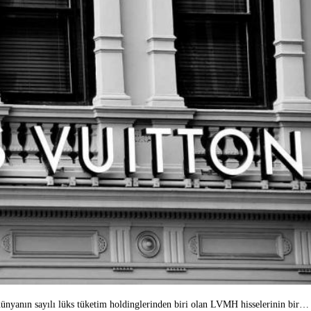
ünyanın sayılı lüks tüketim holdinglerinden biri olan LVMH hisselerinin bir…