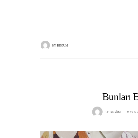
BY
BEGÜM
Bunları 
BY
BEGÜM
MAYIS 2