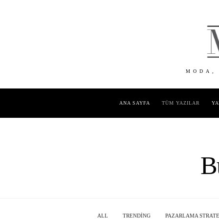
MODA,
ANA SAYFA
TÜM YAZILAR
YA
B
ALL
TRENDING
PAZARLAMA STRATEJ