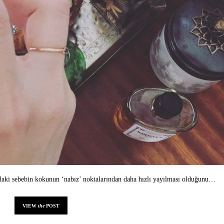
ndaki sebebin kokunun ‘nabız’ noktalarından daha hızlı yayılması olduğunu…
VIEW
the
POST