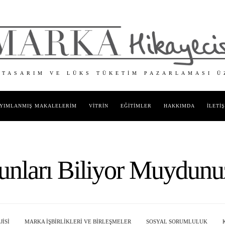
 TASARIM VE LÜKS TÜKETIM PAZARLAMASI Ü
YIMLANMIŞ MAKALELERIM
VITRIN
EĞITIMLER
HAKKIMDA
İLETI
unları Biliyor Muydunu
ISI
MARKA İŞBIRLIKLERI VE BIRLEŞMELER
SOSYAL SORUMLULUK