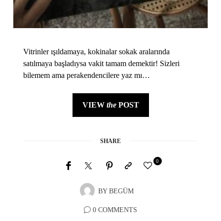
Vitrinler ışıldamaya, kokinalar sokak aralarında
satılmaya başladıysa vakit tamam demektir! Sizleri
bilemem ama perakendencilere yaz mı…
VIEW
the
POST
SHARE
0
BY
BEGÜM
0 COMMENTS