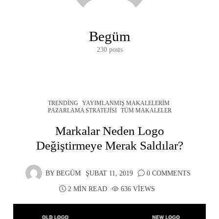
Begüm
230 posts
TRENDING
YAYIMLANMIŞ MAKALELERIM
PAZARLAMA STRATEJISI
TÜM MAKALELER
Markalar Neden Logo
Değiştirmeye Merak Saldılar?
BY
BEGÜM
ŞUBAT 11, 2019
0 COMMENTS
2 MIN READ
636 VIEWS