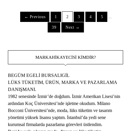
← Previous
1
2
3
4
5
…
39
Next →
MARKAHIKAYECISI KIMDIR?
BEGÜM EGELİ BURSALIGİL
LÜKS TÜKETİM, ÜRÜN, MARKA VE PAZARLAMA
DANIŞMANI.
1982 senesinde İzmir’de doğdum. İzmir Amerikan Lisesi’nin
ardından Koç Üniversitesi’nde işletme okudum. Milano
Bocconi Üniversitesi’nde, moda, lüks tüketim ve tasarım
yönetimi yüksek lisansı yaptım. İstanbul’da yedi sene
kurumsal firmalarda pazarlama görevleri üstlendim.