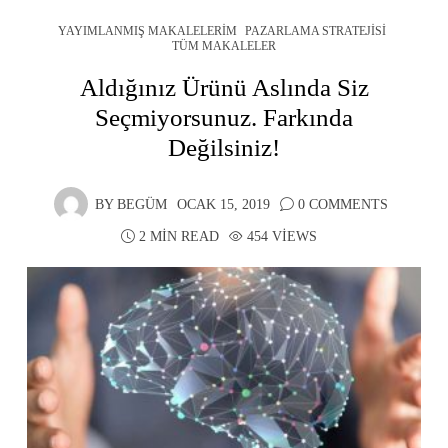
YAYIMLANMIŞ MAKALELERIM
PAZARLAMA STRATEJISI
TÜM MAKALELER
Aldığınız Ürünü Aslında Siz
Seçmiyorsunuz. Farkında
Değilsiniz!
BY
BEGÜM
OCAK 15, 2019
0 COMMENTS
2 MIN READ
454 VIEWS