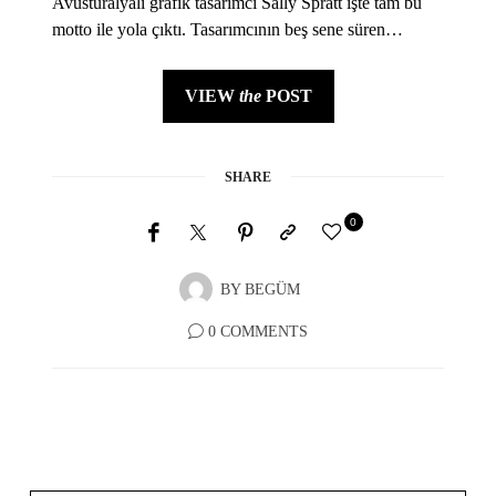
Avusturalyalı grafik tasarımcı Sally Spratt işte tam bu
motto ile yola çıktı. Tasarımcının beş sene süren…
VIEW
the
POST
SHARE
0
BY
BEGÜM
0 COMMENTS