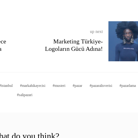
up next
ece
Marketing Türkiye-
a
Logoların Gücü Adına!
istanbul
markahikayecisi
musteri
pazar
pazaralisverisi
pazarlama
salipazari
at do you think?