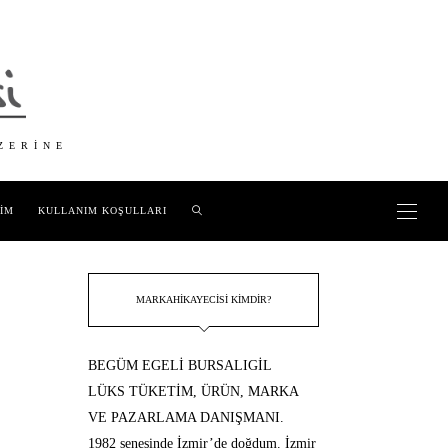
ZERINE
ŞIM
KULLANIM KOŞULLARI
MARKAHIKAYECISI KIMDIR?
BEGÜM EGELİ BURSALIGİL
LÜKS TÜKETİM, ÜRÜN, MARKA
VE PAZARLAMA DANIŞMANI.
1982 senesinde İzmir’de doğdum. İzmir