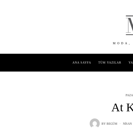
MODA,
ANA SAYFA
TÜM YAZILAR
YA
PAZA
At K
BY
BEGÜM
NISAN 1