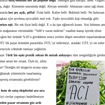
azarda
satış elemanı her an peşinde değil
. İstediğin gibi karıştır, dene. Özgürc
ş, dağıt. Kimsenin umrumda değil. Alırsan senindir. Almazsan canın sağ olsun.
azarda
her şey açık, şeffaf
. Ürün belli. Kalite belli. Beklenti belli. Ne bulursan
şkası için ayrılmış ayrıcalıklı mal yok. Tıpkı ayrıcalıklı kişi olmadığı gibi.
erkes eşit.
Bir tek fiyat belli değil. E o da işin eğlenceli kısmı. Sizi bilmem a
n mağazanın vitrinindeki “%60’e varan indirim” vaadine kanıp içeride elimi
tığım her üründe %10’u gördükten sonra yerlere düşen moralimi toparlamaktan
TL’lik pazar ürününü pazarlıkla 35TL’ye indirmeyi, aradaki 15TL’yi ise zafer
vinciyle cebimde tutmayı yeğlerim.
azar T
ürk’ün eşsiz pratik zekası ile mizah anlayışı
nı tüm zenginliğiyle gözle
üne seren bir ortam. Öyle ki, zihin
ar! Örneğin tel süzgecin ucuna sopa
ağlamak yöntemiyle tasarlanmış
ışveriş ortamında görebilirsin?
em de satış ekiplerini ara sıra
iyi cirolar yapmayı hedeflemiyor
eden pazar ortamını göz ardı