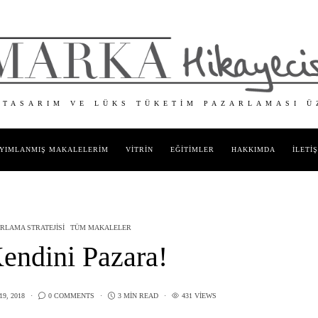
 TASARIM VE LÜKS TÜKETIM PAZARLAMASI Ü
YIMLANMIŞ MAKALELERIM
VITRIN
EĞITIMLER
HAKKIMDA
İLETI
RLAMA STRATEJISI
TÜM MAKALELER
endini Pazara!
9, 2018
0 COMMENTS
3 MIN READ
431 VIEWS