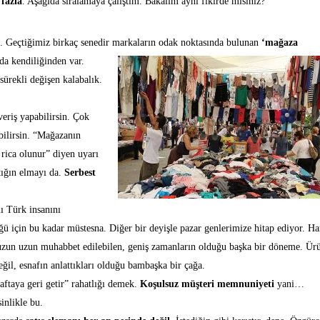
 fazla
. Aşağıda sıralamaya çalıştım. Bakalım aynı fikirde misiniz?
e. Geçtiğimiz birkaç senedir markaların odak
noktasında bulunan
‘mağaza
da kendiliğinden var.
sürekli değişen kalabalık.
veriş yapabilirsin. Çok
bilirsin. “Mağazanın
 rica olunur” diyen uyarı
tığın elmayı da.
Serbest
ı Türk insanını
ğü için bu kadar müstesna. Diğer bir deyişle pazar genlerimize hitap ediyor. Ha
e uzun uzun muhabbet edilebilen, geniş zamanların olduğu başka bir döneme. Ür
il, esnafın anlattıkları olduğu bambaşka bir çağa.
taya geri getir” rahatlığı demek.
Koşulsuz müşteri memnuniyeti
yani…
sinlikle bu.