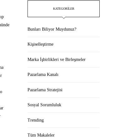
KATEGORILER
lıp
önünde
Bunları Biliyor Muydunuz?
Kişiselleştirme
Marka İşbirlikleri ve Birleşmeler
na
Pazarlama Kanalı
ir
Pazarlama Stratejisi
 o
Sosyal Sorumluluk
ar
r
Trending
Tüm Makaleler