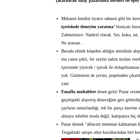
çıkarılacak satış/ pazarlama dersleri de epey
Mekanın kendisi tiyatro sahnesi gibi bir ker
içerisinde deneyim yaratma’
hissiyatı bura
Zahmetsizce. Natürel olarak. Ses, koku, tat, 
Ne ararsan…
Burada elinde köşeden aldığın simidinle alış
mu canın çekti, bir zeytin tadım molası vere
içerisinde yiyecek / içecek ile dolaşılmaması
yok. Gözlemeni de yersin, poşetinden çıkart
yani.
Esnafla muhabbet
desen gırla! Pazar ortam
geçmişteki alışveriş düzeceğine geri götürdü
çayların ısmarlandığı, tek bir parça üzerin
almaya sebebin moda değil, kampanya hiç değ
Pazar demek “ablacım memnun kalmazsan haf
Tezgahtaki satışın altın kurallarından biri ke