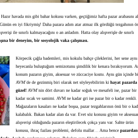
zır havada mis gibi bahar kokusu varken, geçtiğimiz hafta pazar arabasını a
. Günün en iyi fikriymiş! Daha pazara adım atar atmaz ilk gördüğü tezgahının 
verişi ile sınırlı kalmayacağını o an anladım. Hatta olay alışverişle de sınırlı
başına bir deneyim, bir sosyolojik vaka çalışması.
Körpecik çağla bademleri, mis kokulu bahçe çileklerini, her sene aynı
heyecanla buluştuğum semizotunu şimdilik bir kenara bırakıyorum. A
konum pazarın giyim, aksesuar ve züccaciye kısmı. Aynı gün içinde b
AVM’de de gezinmiş biri olarak net söyleyebilirim ki
hayat pazarda
güzel!
AVM’nin dört duvarı ne kadar soğuk ve mesafeli ise, pazar bir
kadar sıcak ve samimi. AVM ne kadar gri ise pazar bir o kadar renkli.
Mağazaların kasaları ne kadar boşsa, pazar tezgahlarının önü bir o kad
kalabalık. Bakan kadar alan da var. Evet söz konusu giyim ve aksesua
alışverişi olduğunda pazarın eleştirilecek çokça yanı var. Sahte ürün
konusu, ihraç fazlası problemi, defolu mallar… Ama bence
pazardan