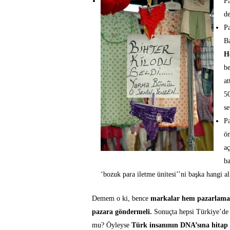
P
de
P
Ba
H
be
at
50
se
P
ön
aç
b
‘bozuk para iletme ünitesi’’ni başka hangi al
Demem o ki, bence
markalar hem pazarlama h
pazara göndermeli.
Sonuçta hepsi Türkiye’de 
mu? Öyleyse
Türk insanının DNA’sına hitap 