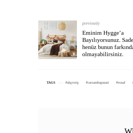
previously
Eminim Hygge’a
Bayılıyorsunuz. Sad
henüz bunun farkınd
olmayabilirsiniz.
alışveriş
carsambapazari
esnaf
TAGS
Wh