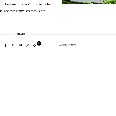
tın kendinizi pazara! Elinize de bir
ün geçireceğinize şaşıracaksınız.
SHARE
0
0 COMMENTS