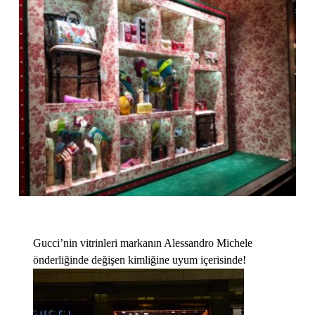
Gucci’nin vitrinleri markanın Alessandro Michele
önderliğinde değişen kimliğine uyum içerisinde!